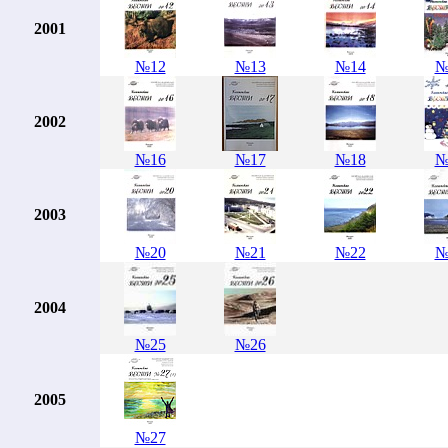
2001
№12
№13
№14
№
2002
№16
№17
№18
№
2003
№20
№21
№22
№
2004
№25
№26
2005
№27