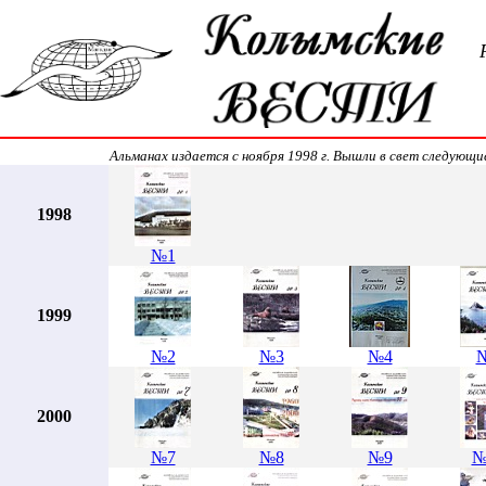
Альманах издается с ноября 1998 г. Вышли в свет следующи
1998
№1
1999
№2
№3
№4
2000
№7
№8
№9
№