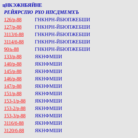
цНКЭЖНБЯЙНЕ
РЕЙЯРСПЮ
РХО НПСДМЕМХЪ
126/р-88
ГНКНРН-ЙБЮПЖЕБШИ
127/р-88
ГНКНРН-ЙБЮПЖЕБШИ
3113/б-88
ГНКНРН-ЙБЮПЖЕБШИ
3114/б-88
ГНКНРН-ЙБЮПЖЕБШИ
90/ь-88
ГНКНРН-ЙБЮПЖЕБШИ
133/р-88
ЯКНФМШИ
140/р-88
ЯКНФМШИ
145/р-88
ЯКНФМШИ
146/р-88
ЯКНФМШИ
147/р-88
ЯКНФМШИ
151/р-88
ЯКНФМШИ
153-1/р-88
ЯКНФМШИ
153-2/р-88
ЯКНФМШИ
153-3/р-88
ЯКНФМШИ
3116/б-88
ЯКНФМШИ
3120/б-88
ЯКНФМШИ