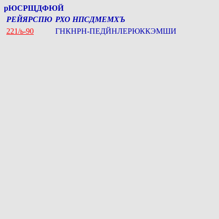
рЮСРЩДФЮЙ
РЕЙЯРСПЮ
РХО НПСДМЕМХЪ
221/ь-90
ГНКНРН-ПЕДЙНЛЕРЮККЭМШИ