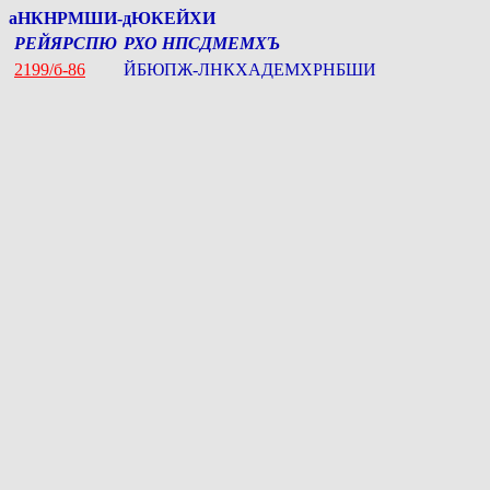
аНКНРМШИ-дЮКЕЙХИ
РЕЙЯРСПЮ
РХО НПСДМЕМХЪ
2199/б-86
ЙБЮПЖ-ЛНКХАДЕМХРНБШИ