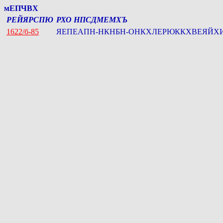
мЕПЧВХ
РЕЙЯРСПЮ
РХО НПСДМЕМХЪ
1622/б-85
ЯЕПЕАПН-НКНБН-ОНКХЛЕРЮККХВЕЯЙХ