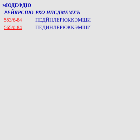
мЮДЕФДЮ
РЕЙЯРСПЮ
РХО НПСДМЕМХЪ
553/б-84
ПЕДЙНЛЕРЮККЭМШИ
565/б-84
ПЕДЙНЛЕРЮККЭМШИ