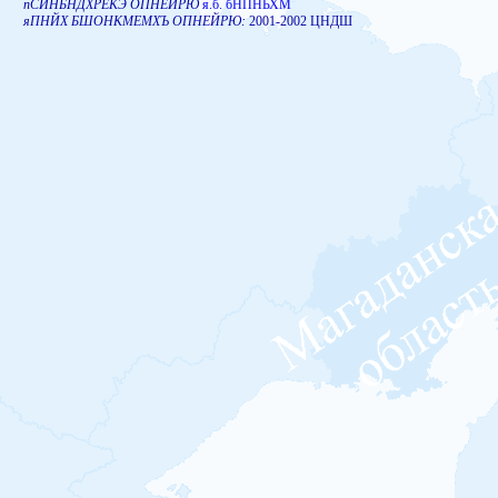
пСЙНБНДХРЕКЭ ОПНЕЙРЮ
я.б. бНПНЬХМ
яПНЙХ БШОНКМЕМХЪ ОПНЕЙРЮ:
2001-2002 ЦНДШ