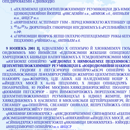
ОПЕДЯРЮБКЕМН 4 ДНЙКЮДЮ:
оПХЛЕМЕМХЕ ЦЕНХМТНПЛЮЖХНММШУ РЕУМНКНЦХИ ДКЪ ЮМ
ЦЕНКНЦХВЕЯЙНИ ЙЮПРШ.
цНКСАЕМЙН х.я., нИМЮЖ л.б., бНПНЬХМ я
ю.я., йНЦСР ю.л.
оНЯРПНЕМХЕ АСТЕПМШУ ГНМ - ЛЕРНД ЮМЮКХГЮ ЖХТПНБШУ 
49
39
Ar/
Ar ДЮРХПНБЙХ ГНКНРНЦН НПСДЕМЕМХЪ Б ьРСПЛНБЯЙНЛ П
п.дФ.
хГНРНОМШИ ЯНЯРЮБ ЯЕПШ ОХПХРЮ РЕППХЦЕММШУ РНКЫ бЕ
ПЕЦХНМЮ.
рЧЙНБЮ е.щ., бНПНЬХМ я.б.
9 ЮОПЕКЪ 2001 Ц.
НДНАПЕМЮ Х ОПХМЪРЮ Й ХЯОНКМЕМХЧ ГЮ
ОНДЮММЮЪ МЮ ЙНМЙСПЯ тЕДЕПЮКЭМНИ ЖЕКЕБНИ ОПНЦПЮЛЛ
ХМРЕЦПЮЖХХ БШЯЬЕЦН НАПЮГНБЮМХЪ Х ТСМДЮЛЕМРЮКЭМНИ МЮ
мЮГБЮМХЕ ОПНЕЙРЮ:
"
яНГДЮМХЕ Х НЯМЮЫЕМХЕ ПЕЦХНМЮКЭ
ЦЕНХМТНПЛЮЖХНММШУ РЕУМНКНЦХИ Б лЮЦЮДЮМЯЙНИ НАКЮЯ
жЕКХ, ГЮДЮВХ Х ПЕГСКЭРЮРШ ОПНЕЙРЮ:
жЕКЭЧ ОПНЕЙРЮ 
ПЕЦХНМЮКЭМНЦН ЛЕФХМЯРХРСРЯЙНЦН ЖЕМРПЮ ЦЕНХМТНПЛЮЖХН
НАКЮЯРХ (цхя-ЖЕМРПЮ), ЦДЕ АШКХ АШ НАЗЕДХМЕМШ НОШР Х
юЙЮДЕЛХХ МЮСЙ Х бсгНБ ПЕЦХНМЮ, Х ЛНЦКН ОПНБНДХРЯЪ
ПЮАНРМХЙНБ, Ю РЮЙФЕ МЮСВМН-ХЯЯКЕДНБЮРЕКЭЯЙХЕ ПЮАНРШ
цКЮБМШИ ПЕГСКЭРЮР - ЩРН ЙНМЖЕМРПЮЖХЪ ЛЮРЕПХЮКЭМШУ Х
ЦЕНХМТНПЛЮЖХНММШЛ РЕУМНКНЦХЪЛ Б НДМНЛ ЖЕМРПЕ, ВР
ХЯЯКЕДНБЮМХЪ Х НАСВЕМХЕ Я МЮХАНКЭЬЕИ ЩТТЕЙРХБМНЯРЭЧ, Й
СВЕАМШУ цхя-ОПНЕЙРНБ, СВЕАМШУ ОНЯНАХИ, ЯЕПРХТХЙЮЖХЪ ОП
ХЯЯКЕДНБЮРЕКЭЯЙХУ ПЮАНР.
цНКНБМНИ ХЯОНКМХРЕКЭ
- цНЯСДЮПЯРБЕММНЕ СВПЕФДЕМХЕ яЕБЕ
дЮКЭМЕБНЯРНВМНЦН НРДЕКЕМХЪ пНЯЯХИЯЙНИ юЙЮДЕЛХХ МЮСЙ, 
пСЙНБНДХРЕКЭ НПЦЮМХГЮЖХХ цНКНБМНЦН ХЯОНКМХРЕКЪ
- ЮЙЮДЕЛ
йННПДХМЮРНП ОПНЕЙРЮ
ю.л. йНЦСР