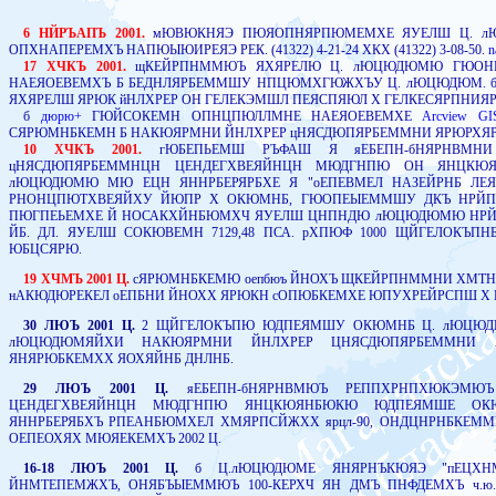
6 НЙРЪАПЪ 2001.
мЮВЮКНЯЭ ПЮЯОПНЯРПЮМЕМХЕ ЯУЕЛШ Ц. л
ОПХНАПЕРЕМХЪ НАПЮЫЮИРЕЯЭ РЕК. (41322) 4-21-24 ХКХ (41322) 3-08-50.
n
17 ХЧКЪ 2001.
щКЕЙРПНММЮЪ ЯХЯРЕЛЮ Ц. лЮЦЮДЮМЮ ГЮОН
НАЕЯОЕВЕМХЪ Б БЕДНЛЯРБЕММШУ НПЦЮМХГЮЖХЪУ Ц. лЮЦЮДЮМ.
ЯХЯРЕЛШ ЯРЮК йНЛХРЕР ОН ГЕЛЕКЭМШЛ ПЕЯСПЯЮЛ Х ГЕЛКЕСЯРПНИ
б
дюрю+
ГЮЙСОКЕМН ОПНЦПЮЛЛМНЕ НАЕЯОЕВЕМХЕ
Arcview GI
СЯРЮМНБКЕМН Б НАКЮЯРМНИ ЙНЛХРЕР цНЯСДЮПЯРБЕММНИ ЯРЮРХЯ
10 ХЧКЪ 2001.
гЮБЕПЬЕМШ РЪФАШ Я яЕБЕПН-бНЯРНВМНИ
цНЯСДЮПЯРБЕММНЦН ЦЕНДЕГХВЕЯЙНЦН МЮДГНПЮ ОН ЯНЦК
лЮЦЮДЮМЮ МЮ ЕЦН ЯННРБЕРЯРБХЕ Я "оЕПЕВМЕЛ НАЗЕЙРНБ ЛЕ
РНОНЦПЮТХВЕЯЙХУ ЙЮПР Х ОКЮМНБ, ГЮОПЕЫЕММШУ ДКЪ НРЙП
ПЮГПЕЬЕМХЕ Й НОСАКХЙНБЮМХЧ ЯУЕЛШ ЦНПНДЮ лЮЦЮДЮМЮ НРЙП
ЙБ. ДЛ. ЯУЕЛШ СОКЮВЕМН 7129,48 ПСА. рХПЮФ 1000 ЩЙГЕЛОКЪ
ЮБЦСЯРЮ.
19 ХЧМЪ 2001 Ц.
сЯРЮМНБКЕМЮ оепбюъ ЙНОХЪ ЩКЕЙРПНММНИ ХМТ
нАКЮДЮРЕКЕЛ оЕПБНИ ЙНОХХ ЯРЮКН сОПЮБКЕМХЕ ЮПУХРЕЙРСПШ Х
30 ЛЮЪ 2001 Ц.
2 ЩЙГЕЛОКЪПЮ ЮДПЕЯМШУ ОКЮМНБ Ц. лЮЦЮД
лЮЦЮДЮМЯЙХИ НАКЮЯРМНИ ЙНЛХРЕР ЦНЯСДЮПЯРБЕММНИ 
ЯНЯРЮБКЕМХХ ЯОХЯЙНБ ДНЛНБ.
29 ЛЮЪ 2001 Ц.
яЕБЕПН-бНЯРНВМЮЪ РЕППХРНПХЮКЭМЮ
ЦЕНДЕГХВЕЯЙНЦН МЮДГНПЮ ЯНЦКЮЯНБЮКЮ ЮДПЕЯМШЕ О
ЯННРБЕРЯБХЪ РПЕАНБЮМХЕЛ ХМЯРПСЙЖХХ ярцл-90, ОНДЦНРНБКЕМ
ОЕПЕОХЯХ МЮЯЕКЕМХЪ 2002 Ц.
16-18 ЛЮЪ 2001 Ц.
б Ц.лЮЦЮДЮМЕ ЯНЯРНЪКЮЯЭ "пЕЦХН
ЙНМТЕПЕМЖХЪ, ОНЯБЪЫЕММЮЪ 100-КЕРХЧ ЯН ДМЪ ПНФДЕМХЪ ч.